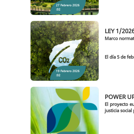
27 Febrero 2026
:02
LEY 1/202
Marco normativ
LEY 1/2026, DE 5 DE FEBRERO, DEL CLIMA
DE GALICIA
El
día 5 de feb
19 Febrero 2026
:02
POWER UP, 
El proyecto e
justicia socia