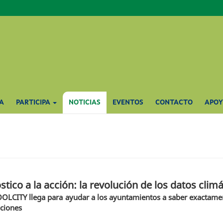
A
PARTICIPA
NOTICIAS
EVENTOS
CONTACTO
APO
stico a la acción: la revolución de los datos clim
OOLCITY llega para ayudar a los ayuntamientos a saber exactamen
aciones