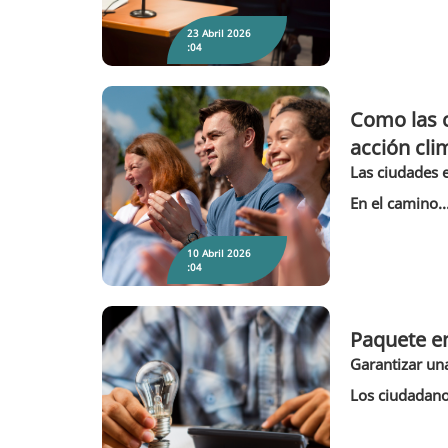
23 Abril 2026
:04
Como las c
acción cli
Como las ciudades afianzan la confianza: El
giro estratégico de las ciudades europeas
Las ciudades e
por la acción climática
En el camino..
10 Abril 2026
:04
Paquete e
Garantizar una
Paquete energético ciudadano
Los ciudadanos