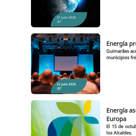
31 Julio 2026
:07
Energía pr
Guimarães aco
Energía propia, ciudades más fuertes: las
claves del gran foro europeo de resiliencia
municipios fre
urbana
22 Julio 2026
:07
Energía as
Europa
El 15 de octu
los Alcaldes.