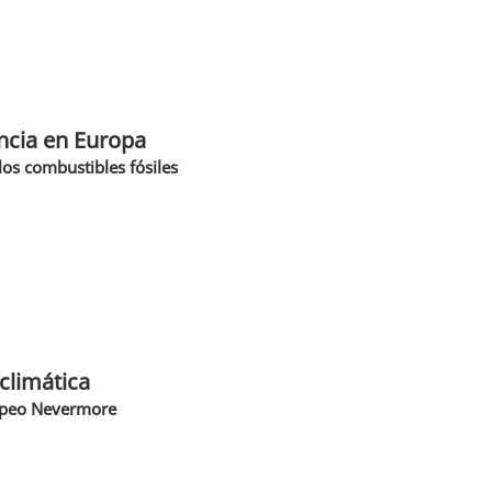
ncia en Europa
los combustibles fósiles
climática
uropeo Nevermore