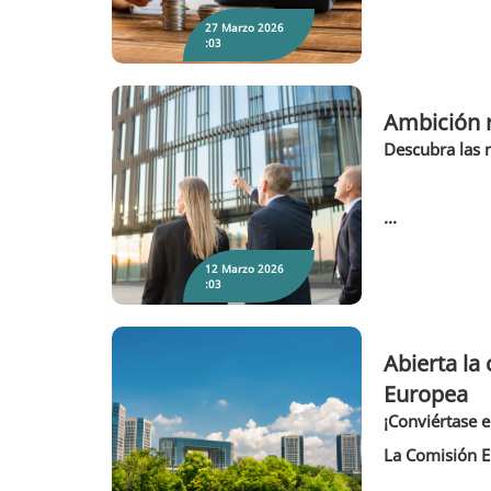
27 Marzo 2026
:03
Ambición r
Descubra las 
Ambición renovada: Retos y actuaciones
del Pacto durante 2026
...
12 Marzo 2026
:03
Abierta la
Europea
Abierta la convocatoria de candidaturas
para los Premios Capital Verde Europea y
¡Conviértase e
Hoja Verde Europea
La Comisión Eu