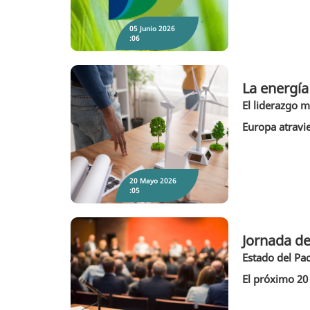
05 Junio 2026
:06
La energía
El liderazgo 
La energía comunitaria se consolida como
motor de resiliencia en Europa
Europa atravi
20 Mayo 2026
:05
Jornada de
Estado del Pac
Jornada de buenas prácticas municipales en
sostenibilidad climática
El próximo 20 