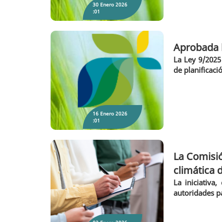
30 Enero 2026
:01
Aprobada l
La Ley 9/2025
de planificaci
16 Enero 2026
:01
La Comisió
climática 
La Comisión Europea abre una consulta
pública para diseñar la nueva política de
La iniciativa
resiliencia climática de la UE
autoridades pa