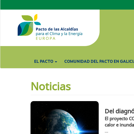
Pasar
al
contenido
principal
EL PACTO
COMUNIDAD DEL PACTO EN GALICI
Noticias
Del diagnó
El proyecto C
Del diagnóstico a la acción: la revolución de
los datos climáticos llega a los municipios
calor e inund
europeos
...