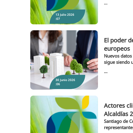
...
13 Julio 2026
:07
El poder d
europeos
El poder de la administración local: así
están reduciendo emisiones más de 10.000
Nuevos datos d
municipios europeos
sigue siendo 
...
30 Junio 2026
:06
Actores cl
Alcaldías 
Santiago de Co
representantes