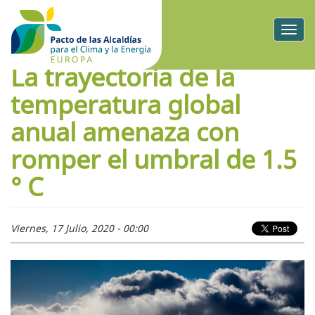
Togg
navig
La trayectoria de la
temperatura global
anual amenaza con
romper el umbral de 1.5
° C
Viernes, 17 Julio, 2020 - 00:00