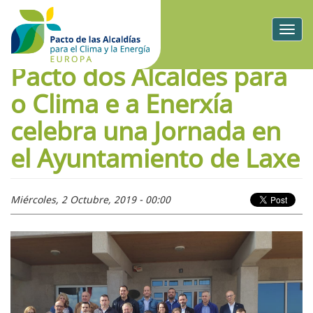
Togg
navig
Pacto dos Alcaldes para
o Clima e a Enerxía
celebra una Jornada en
el Ayuntamiento de Laxe
Miércoles, 2 Octubre, 2019 - 00:00