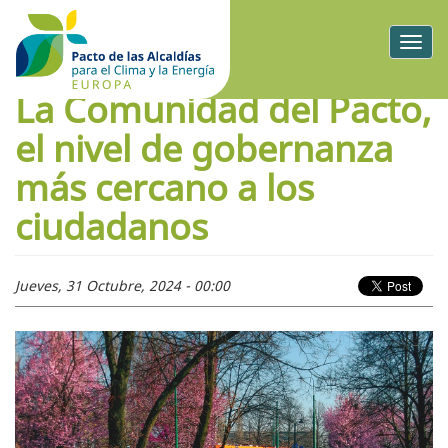
Togg
navig
La Comunidad del Pacto,
el nivel de gobernanza
más cercano a los
ciudadanos
Jueves, 31 Octubre, 2024 - 00:00