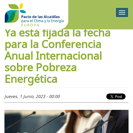
Togg
navig
Ya está fijada la fecha
para la Conferencia
Anual Internacional
sobre Pobreza
Energética
Jueves, 1 Junio, 2023 - 00:00