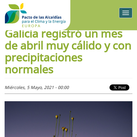
Togg
navig
Galicia registró un mes
de abril muy cálido y con
precipitaciones
normales
Miércoles, 5 Mayo, 2021 - 00:00