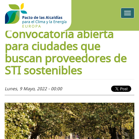
Togg
navig
Convocatoria abierta
para ciudades que
buscan proveedores de
STI sostenibles
Lunes, 9 Mayo, 2022 - 00:00