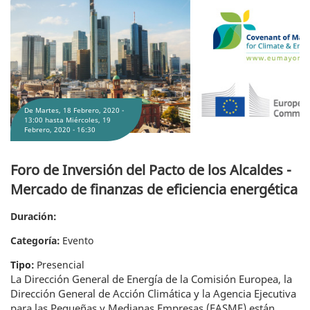
Foro de Inversión del Pacto de los Alcaldes - Mercado de finanzas de eficiencia
energética
De
Martes, 18 Febrero, 2020 -
13:00
hasta
Miércoles, 19
Febrero, 2020 - 16:30
Foro de Inversión del Pacto de los Alcaldes -
Mercado de finanzas de eficiencia energética
Duración:
Categoría:
Evento
Tipo:
Presencial
La Dirección General de Energía de la Comisión Europea, la
Dirección General de Acción Climática y la Agencia Ejecutiva
para las Pequeñas y Medianas Empresas (EASME) están