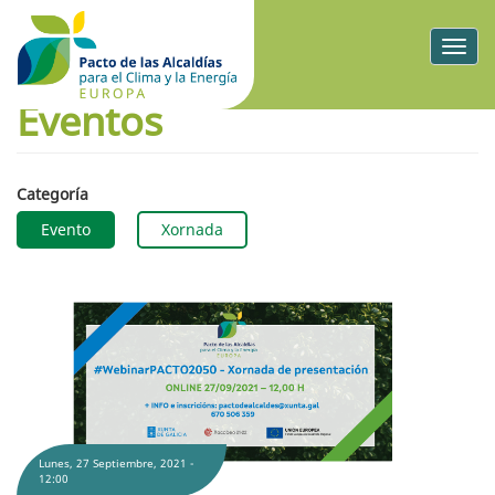
Togg
navig
Eventos
Categoría
Evento
Xornada
#WebinarPACTO2050 - Presentación del nuevo Pacto 2050
Lunes, 27 Septiembre, 2021 -
12:00