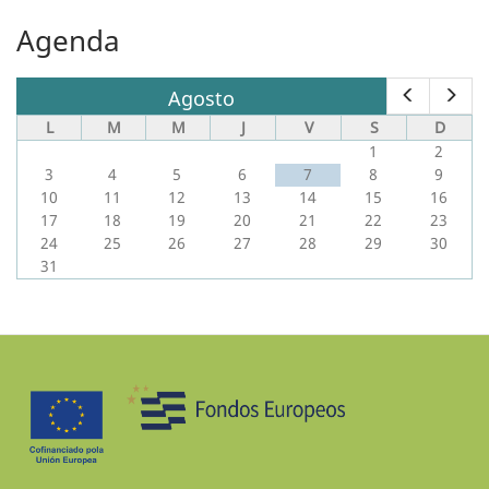
Agenda
Anterior
Sigu
Agosto
L
M
M
J
V
S
D
1
2
3
4
5
6
7
8
9
10
11
12
13
14
15
16
17
18
19
20
21
22
23
24
25
26
27
28
29
30
31