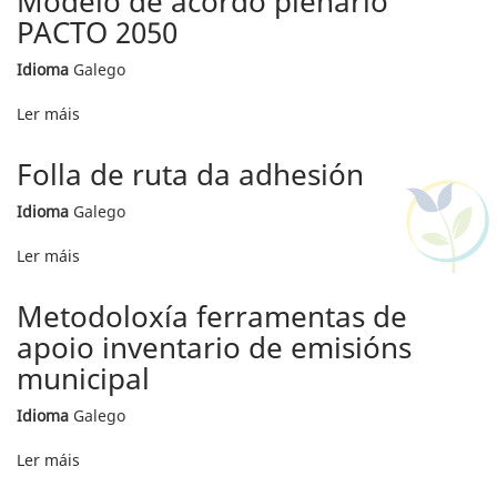
Modelo de acordo plenario
de
PACTO 2050
adhesión
PACTO
Idioma
Galego
2050
Ler máis
acerca
de
Modelo
Folla de ruta da adhesión
de
acordo
Idioma
Galego
plenario
PACTO
Ler máis
acerca
2050
de
Folla
Metodoloxía ferramentas de
de
apoio inventario de emisións
ruta
da
municipal
adhesión
Idioma
Galego
Ler máis
acerca
de