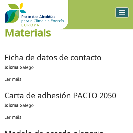
Togg
navig
Materials
Ficha de datos de contacto
Idioma
Galego
Ler máis
acerca
de
Ficha
Carta de adhesión PACTO 2050
de
datos
Idioma
Galego
de
contacto
Ler máis
acerca
de
Carta