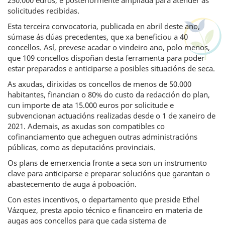
250.000 euros, e posteriormente ampliada para atender as
solicitudes recibidas.
Esta terceira convocatoria, publicada en abril deste ano,
súmase ás dúas precedentes, que xa beneficiou a 40
concellos. Así, prevese acadar o vindeiro ano, polo menos,
que 109 concellos dispoñan desta ferramenta para poder
estar preparados e anticiparse a posibles situacións de seca.
As axudas, dirixidas os concellos de menos de 50.000
habitantes, financian o 80% do custo da redacción do plan,
cun importe de ata 15.000 euros por solicitude e
subvencionan actuacións realizadas desde o 1 de xaneiro de
2021. Ademais, as axudas son compatibles co
cofinanciamento que acheguen outras administracións
públicas, como as deputacións provinciais.
Os plans de emerxencia fronte a seca son un instrumento
clave para anticiparse e preparar solucións que garantan o
abastecemento de auga á poboación.
Con estes incentivos, o departamento que preside Ethel
Vázquez, presta apoio técnico e financeiro en materia de
augas aos concellos para que cada sistema de