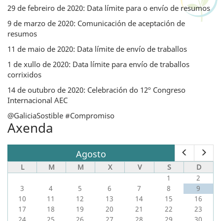
29 de febreiro de 2020: Data límite para o envío de resumos
9 de marzo de 2020: Comunicación de aceptación de
resumos
11 de maio de 2020: Data límite de envío de traballos
1 de xullo de 2020: Data límite para envío de traballos
corrixidos
14 de outubro de 2020: Celebración do 12º Congreso
Internacional AEC
@GaliciaSostible #Compromiso
Axenda
Anterior
Seg
Agosto
no
no
L
M
M
X
V
S
D
contexto:
cont
1
2
date_nav
dat
3
4
5
6
7
8
9
10
11
12
13
14
15
16
17
18
19
20
21
22
23
24
25
26
27
28
29
30