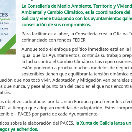
La Consellería de Medio Ambiente, Territorio y Viviend
Ambiental y Cambio Climático, es la coordinadora del P
Galicia y viene trabajando con los ayuntamientos gal
consecución de sus compromisos.
Para facilitar esta labor, la Consellería crea la Oficina
cofinanciado con fondos FEDER.
Aunque todo el enfoque político inmediato está en la lu
igual que los Ayuntamientos, continúa su trabajo prepa
la lucha contra el Cambio Climático. Las repercusione
están poniendo a prueba muchos modelos de negocio 
sostenibles tienen que equilibrar la tensión dinámica e
ación que nos tocó vivir. Adaptación y Mitigación van paralela
s que nunca, y pese al punto tan delicado en el que nos encont
atrás.
os objetivos adoptados por la Unión Europea para frenar los efe
 CO2, al tiempo que adoptan medidas de adaptación. Estos compro
stenible – PACES por parte de cada Ayuntamiento.
cticos sobre la elaboración del PACES,
la Xunta de Galicia lanza un
legos ya adheridos.