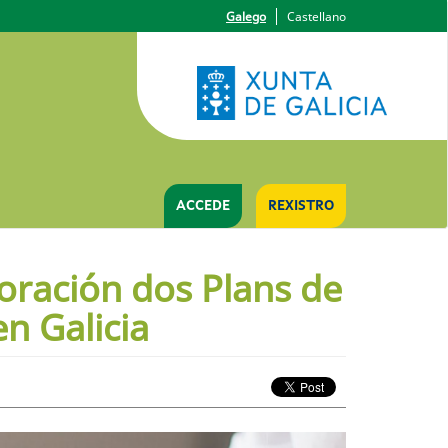
Galego
Castellano
ACCEDE
REXISTRO
boración dos Plans de
en Galicia