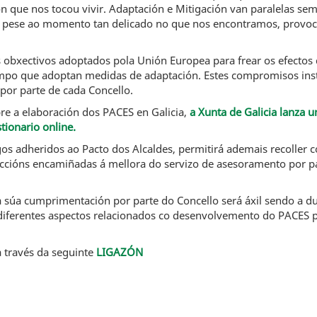
 que nos tocou vivir. Adaptación e Mitigación van paralelas se
 e pese ao momento tan delicado no que nos encontramos, provo
 obxectivos adoptados pola Unión Europea para frear os efectos
empo que adoptan medidas de adaptación. Estes compromisos ins
 por parte de cada Concello.
bre a elaboración dos PACES en Galicia,
a Xunta de Galicia lanza u
tionario online.
egos adheridos ao Pacto dos Alcaldes, permitirá ademais recoller
accións encamiñadas á mellora do servizo de asesoramento por par
 a súa cumprimentación por parte do Concello será áxil sendo a
 diferentes aspectos relacionados co desenvolvemento do PACES p
a través da seguinte
LIGAZÓN