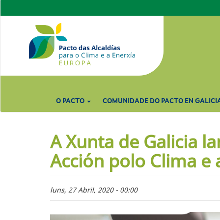
Ir
o
contido
principal
O PACTO
COMUNIDADE DO PACTO EN GALICI
A Xunta de Galicia l
Acción polo Clima e 
luns, 27 Abril, 2020 - 00:00