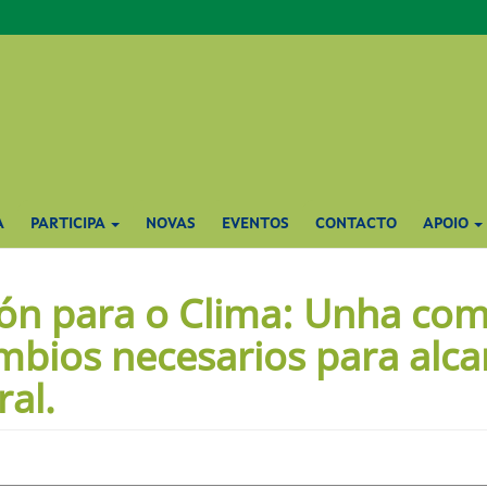
A
PARTICIPA
NOVAS
EVENTOS
CONTACTO
APOIO
ión para o Clima: Unha co
mbios necesarios para alc
al.