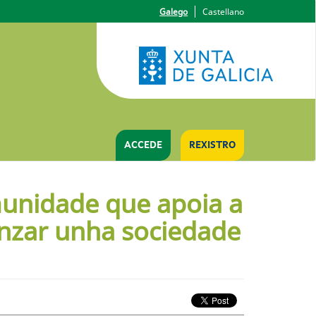
Galego
Castellano
ACCEDE
REXISTRO
munidade que apoia a
anzar unha sociedade