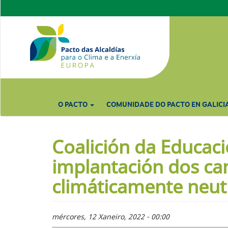
Ir
o
contido
principal
O PACTO
COMUNIDADE DO PACTO EN GALICI
Coalición da Educac
implantación dos ca
climáticamente neutr
mércores, 12 Xaneiro, 2022 - 00:00