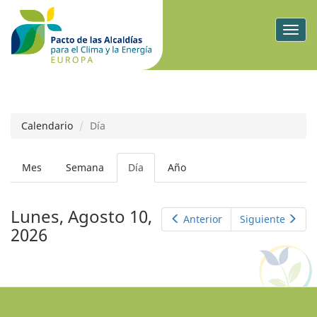
Togg
navig
Calendario
Día
Solapas
Mes
Semana
Día
(solapa
Año
principales
activa)
Lunes, Agosto 10,
Anterior
Siguiente
2026