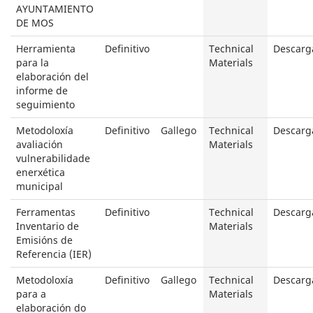
AYUNTAMIENTO
DE MOS
Herramienta
Definitivo
Technical
Descarg
para la
Materials
elaboración del
informe de
seguimiento
Metodoloxía
Definitivo
Gallego
Technical
Descarg
avaliación
Materials
vulnerabilidade
enerxética
municipal
Ferramentas
Definitivo
Technical
Descarg
Inventario de
Materials
Emisións de
Referencia (IER)
Metodoloxía
Definitivo
Gallego
Technical
Descarg
para a
Materials
elaboración do