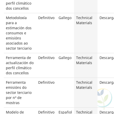
perfil climático
dos concellos
Metodoloxía
Definitivo
Gallego
Technical
Descarg
para a
Materials
estimación dos
consumos e
emisións
asociados ao
sector terciario
Ferramenta de
Definitivo
Gallego
Technical
Descarg
actualización do
Materials
perfil cllmático
dos concellos
Ferramenta
Definitivo
Technical
Descarg
emisións do
Materials
sector terciario
por nº de
mostras
Modelo de
Definitivo
Español
Technical
Descarg